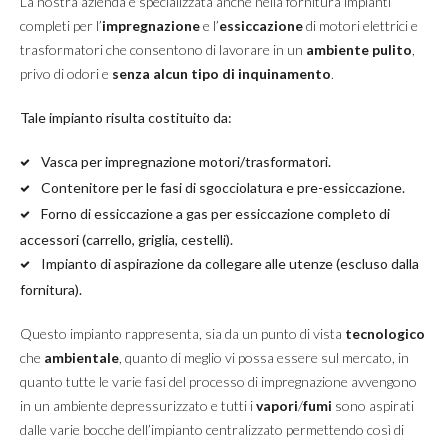
La nostra azienda è specializzata anche nella fornitura impianti
completi per l’
impregnazione
e l’
essiccazione
di motori elettrici e
trasformatori che consentono di lavorare in un
ambiente pulito
,
privo di odori e
senza alcun tipo di inquinamento
.
Tale impianto risulta costituito da:
Vasca per impregnazione motori/trasformatori.
Contenitore per le fasi di sgocciolatura e pre-essiccazione.
Forno di essiccazione a gas per essiccazione completo di
accessori (carrello, griglia, cestelli).
Impianto di aspirazione da collegare alle utenze (escluso dalla
fornitura).
Questo impianto rappresenta, sia da un punto di vista
tecnologico
che
ambientale
, quanto di meglio vi possa essere sul mercato, in
quanto tutte le varie fasi del processo di impregnazione avvengono
in un ambiente depressurizzato e tutti i
vapori
/
fumi
sono aspirati
dalle varie bocche dell’impianto centralizzato permettendo così di